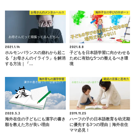
お母さんのメンタルヘルス
海外子女の学びのサポート
2021.1.14
2021.8.8
ホルモンバランスの崩れから起こ
子どもを日本語学習に向かわせる
る「お母さんのイライラ」を解消
ために有効な5つの整えるべき環
する方法｜「…
境
海外育ちの漢字学習
幼児の言葉と思考力
2020.5.3
2019.11.25
海外在住の子どもにも漢字の書き
ハーフの子の日本語教育を幼児期
順を教えた方が良い理由
に優先する3つの理由｜海外在住
ママ必見！